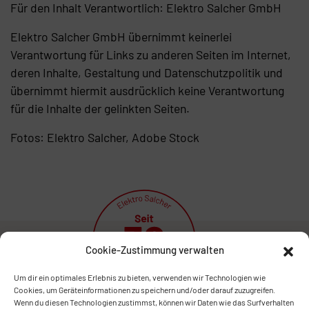
Für den Inhalt Verantwortlich: Elektro Salcher GmbH
Elektro Salcher GmbH übernimmt keinerlei
Verantwortung für Links zu anderen Seiten im Internet,
deren Inhalte, Gestaltung und Datenschutzpolitik und
übernimmt hiermit ausdrücklich keine Verantwortung
für die Inhalte der gelinkten Seiten.
Fotos: Elektro Salcher, Adobe Stock
Cookie-Zustimmung verwalten
Um dir ein optimales Erlebnis zu bieten, verwenden wir Technologien wie
Cookies, um Geräteinformationen zu speichern und/oder darauf zuzugreifen.
Wenn du diesen Technologien zustimmst, können wir Daten wie das Surfverhalten